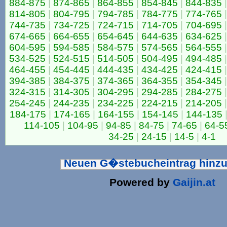
884-875
|
874-865
|
864-855
|
854-845
|
844-835
|
814-805
|
804-795
|
794-785
|
784-775
|
774-765
|
744-735
|
734-725
|
724-715
|
714-705
|
704-695
|
674-665
|
664-655
|
654-645
|
644-635
|
634-625
|
604-595
|
594-585
|
584-575
|
574-565
|
564-555
|
534-525
|
524-515
|
514-505
|
504-495
|
494-485
|
464-455
|
454-445
|
444-435
|
434-425
|
424-415
|
394-385
|
384-375
|
374-365
|
364-355
|
354-345
|
324-315
|
314-305
|
304-295
|
294-285
|
284-275
|
254-245
|
244-235
|
234-225
|
224-215
|
214-205
|
184-175
|
174-165
|
164-155
|
154-145
|
144-135
114-105
|
104-95
|
94-85
|
84-75
|
74-65
|
64-5
34-25
|
24-15
|
14-5
|
4-1
Neuen G�stebucheintrag hinz
Powered by
Gaijin.at