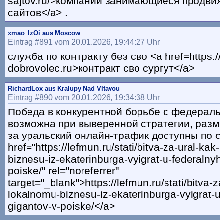
sajtov.ru/>компании занимающиеся продв
сайтов</a> .
xmao_lzOi aus Moscow
Eintrag #891 vom 20.01.2026, 19:44:27 Uhr
служба по контракту без сво <a href=https://
dobrovolec.ru>контракт сво сургут</a>
RichardLox aus Kralupy Nad Vltavou
Eintrag #890 vom 20.01.2026, 19:34:38 Uhr
Победа в конкурентной борьбе с федерал
возможна при выверенной стратегии, раз
за уральский онлайн-трафик доступны по с
href="https://lefmun.ru/stati/bitva-za-ural-ka
biznesu-iz-ekaterinburga-vyigrat-u-federalny
poiske/" rel="noreferrer"
target="_blank">https://lefmun.ru/stati/bitva-z
lokalnomu-biznesu-iz-ekaterinburga-vyigrat-u
gigantov-v-poiske/</a>