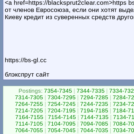
<a href=https://blacksprut2clear.com>https 
от членов Евросоюза, если они хотят выде
Киеву кредит из суверенных средств друго
https://bs-gl.cc
блэкспрут сайт
Postings:
7354-7345
|
7344-7335
|
7334-73
7314-7305
|
7304-7295
|
7294-7285
|
7284-7
7264-7255
|
7254-7245
|
7244-7235
|
7234-7
7214-7205
|
7204-7195
|
7194-7185
|
7184-7
7164-7155
|
7154-7145
|
7144-7135
|
7134-7
7114-7105
|
7104-7095
|
7094-7085
|
7084-7
7064-7055
|
7054-7045
|
7044-7035
|
7034-7