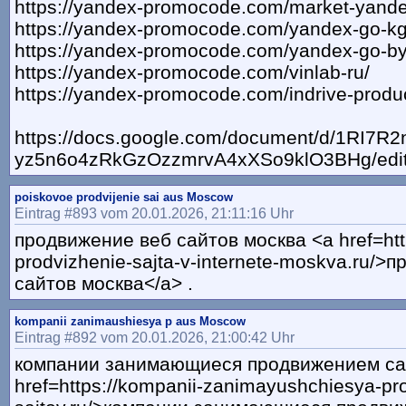
https://yandex-promocode.com/market-yande
https://yandex-promocode.com/yandex-go-kg
https://yandex-promocode.com/yandex-go-by
https://yandex-promocode.com/vinlab-ru/
https://yandex-promocode.com/indrive-produc
https://docs.google.com/document/d/1RI7R
yz5n6o4zRkGzOzzmrvA4xXSo9klO3BHg/edit
poiskovoe prodvijenie sai aus Moscow
Eintrag #893 vom 20.01.2026, 21:11:16 Uhr
продвижение веб сайтов москва <a href=htt
prodvizhenie-sajta-v-internete-moskva.ru/>
сайтов москва</a> .
kompanii zanimaushiesya p aus Moscow
Eintrag #892 vom 20.01.2026, 21:00:42 Uhr
компании занимающиеся продвижением са
href=https://kompanii-zanimayushchiesya-pr