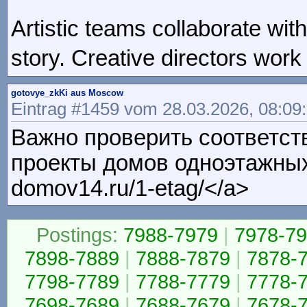
Artistic teams collaborate wit
story. Creative directors work
gotovye_zkKi aus Moscow
Eintrag #1459 vom 28.03.2026, 08:09
Важно проверить соответст
проекты домов одноэтажных <
domov14.ru/1-etag/</a>
Postings:
7988-7979
|
7978-7
7898-7889
|
7888-7879
|
7878-
7798-7789
|
7788-7779
|
7778-
7698-7689
|
7688-7679
|
7678-