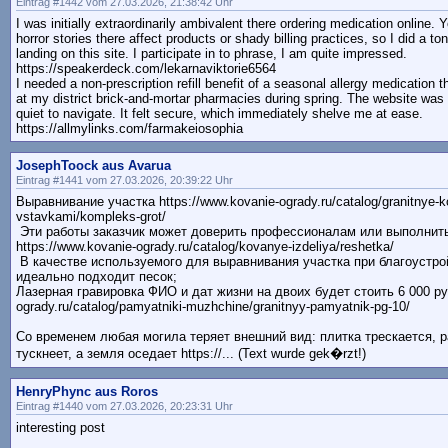
Eintrag #1442 vom 27.03.2026, 21:38:42 Uhr
I was initially extraordinarily ambivalent there ordering medication online.
horror stories there affect products or shady billing practices, so I did a to
landing on this site. I participate in to phrase, I am quite impressed.
https://speakerdeck.com/lekarnaviktorie6564
I needed a non-prescription refill benefit of a seasonal allergy medication 
at my district brick-and-mortar pharmacies during spring. The website was
quiet to navigate. It felt secure, which immediately shelve me at ease.
https://allmylinks.com/farmakeiosophia
JosephToock aus Avarua
Eintrag #1441 vom 27.03.2026, 20:39:22 Uhr
Выравнивание участка https://www.kovanie-ogrady.ru/catalog/granitnye-
vstavkami/kompleks-grot/
Эти работы заказчик может доверить профессионалам или выполнит
https://www.kovanie-ogrady.ru/catalog/kovanye-izdeliya/reshetka/
В качестве используемого для выравнивания участка при благоустро
идеально подходит песок;
Лазерная гравировка ФИО и дат жизни на двоих будет стоить 6 000 руб
ogrady.ru/catalog/pamyatniki-muzhchine/granitnyy-pamyatnik-pg-10/
Со временем любая могила теряет внешний вид: плитка трескается, р
тускнеет, а земля оседает https://... (Text wurde gek�rzt!)
HenryPhync aus Roros
Eintrag #1440 vom 27.03.2026, 20:23:31 Uhr
interesting post