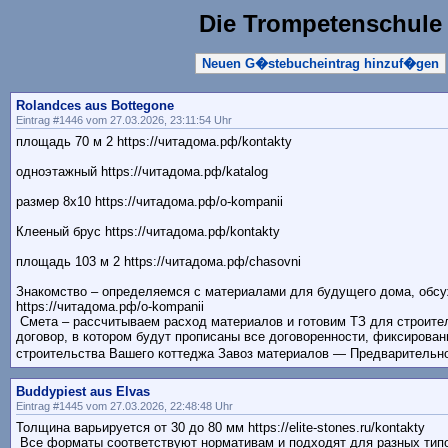
Die Trompetenschule
Neuen G�stebucheintrag hinzuf�gen
Rolandces aus Bottegone
Eintrag #1446 vom 27.03.2026, 23:11:54 Uhr
площадь 70 м 2 https://читадома.рф/kontakty
одноэтажный https://читадома.рф/katalog
размер 8х10 https://читадома.рф/o-kompanii
Клееный брус https://читадома.рф/kontakty
площадь 103 м 2 https://читадома.рф/chasovni
Знакомство – определяемся с материалами для будущего дома, обс
https://читадома.рф/o-kompanii
Смета – рассчитываем расход материалов и готовим ТЗ для строите
договор, в котором будут прописаны все договоренности, фиксирован
строительства Вашего коттеджа Завоз материалов — Предварительно д
Buddypiest aus Elvas
Eintrag #1445 vom 27.03.2026, 22:48:48 Uhr
Толщина варьируется от 30 до 80 мм https://elite-stones.ru/kontakty
Все форматы соответствуют нормативам и подходят для разных типов о