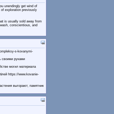
 You unendingly get wind of
n of exploration previously
that is usually sold away from
 wash, conscientious, and
kompleksy-s-kovanymi-
ь своими руками
йстве могил материала
лей https://www.kovanie-
астения выгорают, памятник