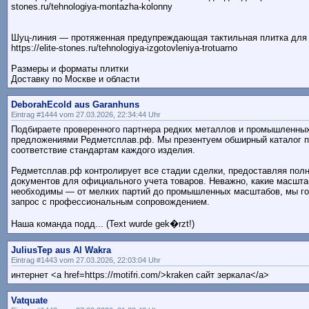
stones.ru/tehnologiya-montazha-kolonny
Шуц-линия — протяженная предупреждающая тактильная плитка для
https://elite-stones.ru/tehnologiya-izgotovleniya-trotuarno
Размеры и форматы плитки
Доставку по Москве и области
DeborahEcold aus Garanhuns
Eintrag #1444 vom 27.03.2026, 22:34:44 Uhr
Подбираете проверенного партнера редких металлов и промышленных
предложениями Редметсплав.рф. Мы презентуем обширный каталог п
соответствие стандартам каждого изделия.
Редметсплав.рф контролирует все стадии сделки, предоставляя пол
документов для официального учета товаров. Неважно, какие масшта
необходимы — от мелких партий до промышленных масштабов, мы го
запрос с профессиональным сопровождением.
Наша команда подд... (Text wurde gek�rzt!)
JuliusTep aus Al Wakra
Eintrag #1443 vom 27.03.2026, 22:03:04 Uhr
интернет <a href=https://motifri.com/>kraken сайт зеркала</a>
Vatquate