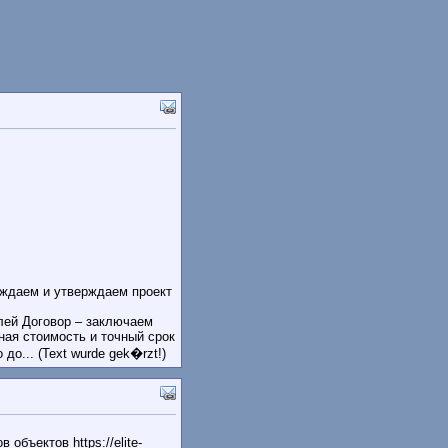
уждаем и утверждаем проект
лей Договор – заключаем
ная стоимость и точный срок
о... (Text wurde gek�rzt!)
бъектов https://elite-