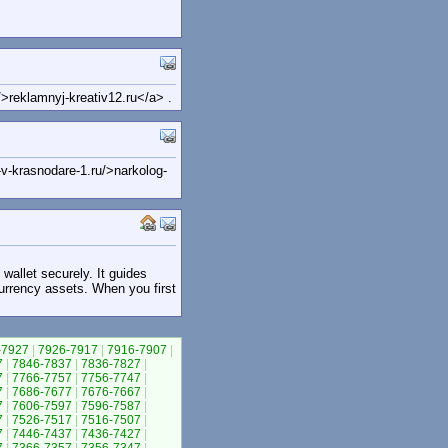
>reklamnyj-kreativ12.ru</a> .
v-krasnodare-1.ru/>narkolog-
e wallet securely. It guides
currency assets. When you first
-7927
|
7926-7917
|
7916-7907
|
7
|
7846-7837
|
7836-7827
|
7
|
7766-7757
|
7756-7747
|
7
|
7686-7677
|
7676-7667
|
7
|
7606-7597
|
7596-7587
|
7
|
7526-7517
|
7516-7507
|
7
|
7446-7437
|
7436-7427
|