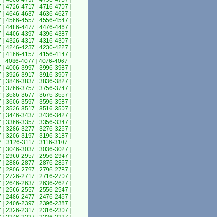
7
|
4806-4797
|
4796-4787
|
7
|
4726-4717
|
4716-4707
|
7
|
4646-4637
|
4636-4627
|
7
|
4566-4557
|
4556-4547
|
7
|
4486-4477
|
4476-4467
|
7
|
4406-4397
|
4396-4387
|
7
|
4326-4317
|
4316-4307
|
7
|
4246-4237
|
4236-4227
|
7
|
4166-4157
|
4156-4147
|
7
|
4086-4077
|
4076-4067
|
7
|
4006-3997
|
3996-3987
|
7
|
3926-3917
|
3916-3907
|
7
|
3846-3837
|
3836-3827
|
7
|
3766-3757
|
3756-3747
|
7
|
3686-3677
|
3676-3667
|
7
|
3606-3597
|
3596-3587
|
7
|
3526-3517
|
3516-3507
|
7
|
3446-3437
|
3436-3427
|
7
|
3366-3357
|
3356-3347
|
7
|
3286-3277
|
3276-3267
|
7
|
3206-3197
|
3196-3187
|
7
|
3126-3117
|
3116-3107
|
7
|
3046-3037
|
3036-3027
|
7
|
2966-2957
|
2956-2947
|
7
|
2886-2877
|
2876-2867
|
7
|
2806-2797
|
2796-2787
|
7
|
2726-2717
|
2716-2707
|
7
|
2646-2637
|
2636-2627
|
7
|
2566-2557
|
2556-2547
|
7
|
2486-2477
|
2476-2467
|
7
|
2406-2397
|
2396-2387
|
7
|
2326-2317
|
2316-2307
|