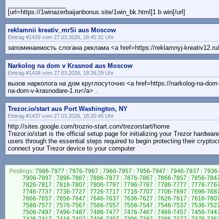
_________________
[url=https://1winazerbaijanbonus.site/1win_bk.html]1 b win[/url]
reklamnii kreativ_mrSi aus Moscow
Eintrag #1439 vom 27.03.2026, 18:45:31 Uhr
запоминаемость слогана реклама <a href=https://reklamnyj-kreativ12.ru/
Narkolog na dom v Krasnod aus Moscow
Eintrag #1438 vom 27.03.2026, 18:26:29 Uhr
вызов нарколога на дом круглосуточно <a href=https://narkolog-na-dom-
na-dom-v-krasnodare-1.ru</a> .
Trezor.io/start aus Port Washington, NY
Eintrag #1437 vom 27.03.2026, 18:20:45 Uhr
http://sites.google.com/trozrio-start.com/trezorstart/home
Trezor.io/start is the official setup page for initializing your Trezor hardwar
users through the essential steps required to begin protecting their crypto
connect your Trezor device to your computer
Postings:
7986-7977
|
7976-7967
|
7966-7957
|
7956-7947
|
7946-7937
|
7936
7906-7897
|
7896-7887
|
7886-7877
|
7876-7867
|
7866-7857
|
7856-784
7826-7817
|
7816-7807
|
7806-7797
|
7796-7787
|
7786-7777
|
7776-776
7746-7737
|
7736-7727
|
7726-7717
|
7716-7707
|
7706-7697
|
7696-768
7666-7657
|
7656-7647
|
7646-7637
|
7636-7627
|
7626-7617
|
7616-760
7586-7577
|
7576-7567
|
7566-7557
|
7556-7547
|
7546-7537
|
7536-752
7506-7497
|
7496-7487
|
7486-7477
|
7476-7467
|
7466-7457
|
7456-744