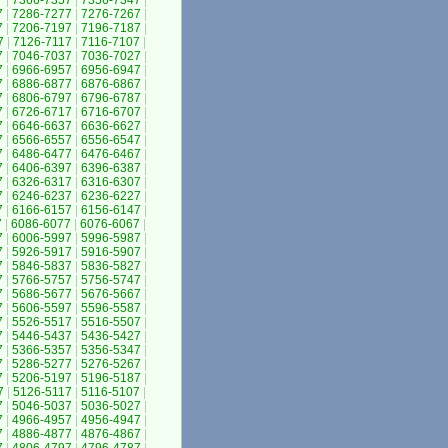
7
|
7366-7357
|
7356-7347
|
7
|
7286-7277
|
7276-7267
|
7
|
7206-7197
|
7196-7187
|
7
|
7126-7117
|
7116-7107
|
7
|
7046-7037
|
7036-7027
|
7
|
6966-6957
|
6956-6947
|
7
|
6886-6877
|
6876-6867
|
7
|
6806-6797
|
6796-6787
|
7
|
6726-6717
|
6716-6707
|
7
|
6646-6637
|
6636-6627
|
7
|
6566-6557
|
6556-6547
|
7
|
6486-6477
|
6476-6467
|
7
|
6406-6397
|
6396-6387
|
7
|
6326-6317
|
6316-6307
|
7
|
6246-6237
|
6236-6227
|
7
|
6166-6157
|
6156-6147
|
7
|
6086-6077
|
6076-6067
|
7
|
6006-5997
|
5996-5987
|
7
|
5926-5917
|
5916-5907
|
7
|
5846-5837
|
5836-5827
|
7
|
5766-5757
|
5756-5747
|
7
|
5686-5677
|
5676-5667
|
7
|
5606-5597
|
5596-5587
|
7
|
5526-5517
|
5516-5507
|
7
|
5446-5437
|
5436-5427
|
7
|
5366-5357
|
5356-5347
|
7
|
5286-5277
|
5276-5267
|
7
|
5206-5197
|
5196-5187
|
7
|
5126-5117
|
5116-5107
|
7
|
5046-5037
|
5036-5027
|
7
|
4966-4957
|
4956-4947
|
7
|
4886-4877
|
4876-4867
|