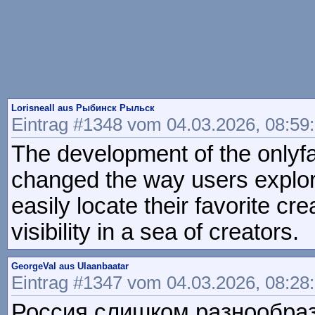
Lorisneall aus Рыбинск Рыльск
Eintrag #1348 vom 04.03.2026, 08:59
The development of the onlyfa
changed the way users explore 
easily locate their favorite c
visibility in a sea of creators.
GeorgeVal aus Ulaanbaatar
Eintrag #1347 vom 04.03.2026, 08:28
Россия слишком разнообраз