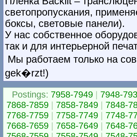
Пленка Backlit – транслюце
светопропускания, применяе
боксы, световые панели).
У нас собственное оборудо
так и для интерьерной печати 
Мы работаем только на сов
gek�rzt!)
Postings:
7958-7949
|
7948-79
7868-7859
|
7858-7849
|
7848-7
7768-7759
|
7758-7749
|
7748-7
7668-7659
|
7658-7649
|
7648-7
7568-7559
|
7558-7549
|
7548-7