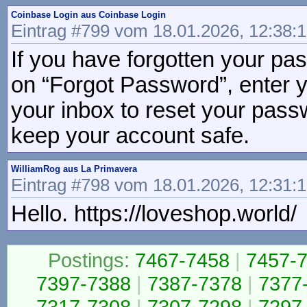
Coinbase Login aus Coinbase Login
Eintrag #799 vom 18.01.2026, 12:38:
If you have forgotten your pa
on “Forgot Password”, enter yo
your inbox to reset your pas
keep your account safe.
WilliamRog aus La Primavera
Eintrag #798 vom 18.01.2026, 12:31:
Hello. https://loveshop.world
Postings:
7467-7458
|
7457-
7397-7388
|
7387-7378
|
7377
7317-7308
|
7307-7298
|
7297