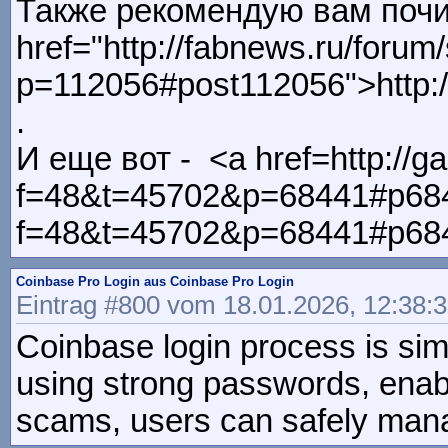
Также рекомендую вам почи
href="http://fabnews.ru/foru
p=112056#post112056">http:
.
И еще вот - <a href=http://ga
f=48&t=45702&p=68441#p68441
f=48&t=45702&p=68441#p684
Coinbase Pro Login aus Coinbase Pro Login
Eintrag #800 vom 18.01.2026, 12:38:
Coinbase login process is sim
using strong passwords, enabli
scams, users can safely mana