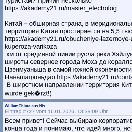
туристам? Причин несколько
https://akademy21.ru/master_electrolog
Китай – обширная страна, в меридионал
территория Китая простирается на 5,5 ты
https://akademy21.ru/obucheniye-lazernoye-
kuperoza-varikoza
км от срединной линии русла реки Хэйлу
широты севернее города Мохэ до коралл
Цзэнмуаньша в самой южной оконечности
Наньшацюньдао https://akademy21.ru/conta
В широтном направлении территория Китая
wurde gek�rzt!)
WilliamChima aus Nis
Eintrag #727 vom 16.01.2026, 13:38:09 Uhr
Всем привет! Сейчас выбираю корпорати
конца года и понимаю, что идей много, но