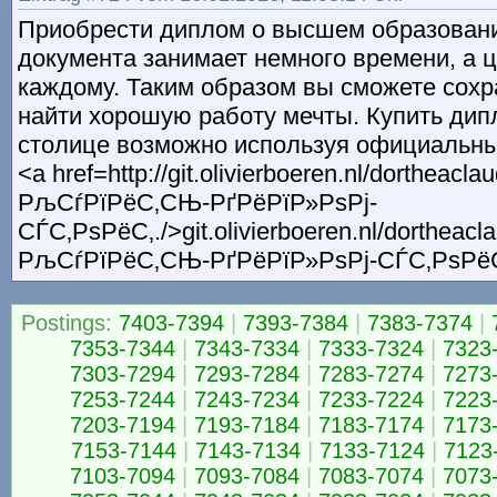
Приобрести диплом о высшем образовани
документа занимает немного времени, а ц
каждому. Таким образом вы сможете сохр
найти хорошую работу мечты. Купить дипл
столице возможно используя официальный
<a href=http://git.olivierboeren.nl/dortheacla
РљСѓРїРёС‚СЊ-РґРёРїР»РѕРј-
СЃС‚РѕРёС‚./>git.olivierboeren.nl/dortheacla
РљСѓРїРёС‚СЊ-РґРёРїР»РѕРј-СЃС‚РѕРёС
Postings:
7403-7394
|
7393-7384
|
7383-7374
|
7353-7344
|
7343-7334
|
7333-7324
|
7323
7303-7294
|
7293-7284
|
7283-7274
|
7273
7253-7244
|
7243-7234
|
7233-7224
|
7223
7203-7194
|
7193-7184
|
7183-7174
|
7173
7153-7144
|
7143-7134
|
7133-7124
|
7123
7103-7094
|
7093-7084
|
7083-7074
|
7073