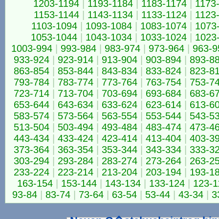
1203-1194
|
1193-1184
|
1183-1174
|
1173
1153-1144
|
1143-1134
|
1133-1124
|
1123
1103-1094
|
1093-1084
|
1083-1074
|
1073
1053-1044
|
1043-1034
|
1033-1024
|
1023
1003-994
|
993-984
|
983-974
|
973-964
|
963-9
933-924
|
923-914
|
913-904
|
903-894
|
893-8
863-854
|
853-844
|
843-834
|
833-824
|
823-8
793-784
|
783-774
|
773-764
|
763-754
|
753-7
723-714
|
713-704
|
703-694
|
693-684
|
683-6
653-644
|
643-634
|
633-624
|
623-614
|
613-6
583-574
|
573-564
|
563-554
|
553-544
|
543-5
513-504
|
503-494
|
493-484
|
483-474
|
473-4
443-434
|
433-424
|
423-414
|
413-404
|
403-3
373-364
|
363-354
|
353-344
|
343-334
|
333-3
303-294
|
293-284
|
283-274
|
273-264
|
263-2
233-224
|
223-214
|
213-204
|
203-194
|
193-1
163-154
|
153-144
|
143-134
|
133-124
|
123-1
93-84
|
83-74
|
73-64
|
63-54
|
53-44
|
43-34
|
3