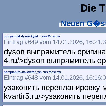
Die 
Neuen G�st
vipryamitel dyson kypit_i aus Moscow
Eintrag #649 vom 14.01.2026, 16:21:
dyson выпрямитель оригинал <
4.ru/>dyson выпрямитель ор
pereplanirovka kvartir_wh aus Moscow
Eintrag #648 vom 14.01.2026, 16:16:
узаконить перепланировку мо
kvartir5.ru/>узаконить пере