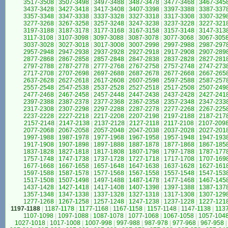
3517-3508
|
3507-3498
|
3497-3488
|
3487-3478
|
3477-3468
|
3467-345
3437-3428
|
3427-3418
|
3417-3408
|
3407-3398
|
3397-3388
|
3387-337
3357-3348
|
3347-3338
|
3337-3328
|
3327-3318
|
3317-3308
|
3307-329
3277-3268
|
3267-3258
|
3257-3248
|
3247-3238
|
3237-3228
|
3227-321
3197-3188
|
3187-3178
|
3177-3168
|
3167-3158
|
3157-3148
|
3147-313
3117-3108
|
3107-3098
|
3097-3088
|
3087-3078
|
3077-3068
|
3067-305
3037-3028
|
3027-3018
|
3017-3008
|
3007-2998
|
2997-2988
|
2987-297
2957-2948
|
2947-2938
|
2937-2928
|
2927-2918
|
2917-2908
|
2907-289
2877-2868
|
2867-2858
|
2857-2848
|
2847-2838
|
2837-2828
|
2827-281
2797-2788
|
2787-2778
|
2777-2768
|
2767-2758
|
2757-2748
|
2747-273
2717-2708
|
2707-2698
|
2697-2688
|
2687-2678
|
2677-2668
|
2667-265
2637-2628
|
2627-2618
|
2617-2608
|
2607-2598
|
2597-2588
|
2587-257
2557-2548
|
2547-2538
|
2537-2528
|
2527-2518
|
2517-2508
|
2507-249
2477-2468
|
2467-2458
|
2457-2448
|
2447-2438
|
2437-2428
|
2427-241
2397-2388
|
2387-2378
|
2377-2368
|
2367-2358
|
2357-2348
|
2347-233
2317-2308
|
2307-2298
|
2297-2288
|
2287-2278
|
2277-2268
|
2267-225
2237-2228
|
2227-2218
|
2217-2208
|
2207-2198
|
2197-2188
|
2187-217
2157-2148
|
2147-2138
|
2137-2128
|
2127-2118
|
2117-2108
|
2107-209
2077-2068
|
2067-2058
|
2057-2048
|
2047-2038
|
2037-2028
|
2027-201
1997-1988
|
1987-1978
|
1977-1968
|
1967-1958
|
1957-1948
|
1947-193
1917-1908
|
1907-1898
|
1897-1888
|
1887-1878
|
1877-1868
|
1867-185
1837-1828
|
1827-1818
|
1817-1808
|
1807-1798
|
1797-1788
|
1787-177
1757-1748
|
1747-1738
|
1737-1728
|
1727-1718
|
1717-1708
|
1707-169
1677-1668
|
1667-1658
|
1657-1648
|
1647-1638
|
1637-1628
|
1627-161
1597-1588
|
1587-1578
|
1577-1568
|
1567-1558
|
1557-1548
|
1547-153
1517-1508
|
1507-1498
|
1497-1488
|
1487-1478
|
1477-1468
|
1467-145
1437-1428
|
1427-1418
|
1417-1408
|
1407-1398
|
1397-1388
|
1387-137
1357-1348
|
1347-1338
|
1337-1328
|
1327-1318
|
1317-1308
|
1307-129
1277-1268
|
1267-1258
|
1257-1248
|
1247-1238
|
1237-1228
|
1227-121
1197-1188
|
1187-1178
|
1177-1168
|
1167-1158
|
1157-1148
|
1147-1138
|
113
1107-1098
|
1097-1088
|
1087-1078
|
1077-1068
|
1067-1058
|
1057-104
1027-1018
|
1017-1008
|
1007-998
|
997-988
|
987-978
|
977-968
|
967-958
|