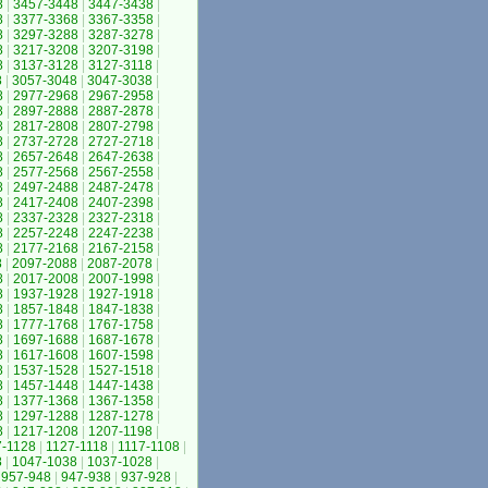
8
|
3457-3448
|
3447-3438
|
8
|
3377-3368
|
3367-3358
|
8
|
3297-3288
|
3287-3278
|
8
|
3217-3208
|
3207-3198
|
8
|
3137-3128
|
3127-3118
|
8
|
3057-3048
|
3047-3038
|
8
|
2977-2968
|
2967-2958
|
8
|
2897-2888
|
2887-2878
|
8
|
2817-2808
|
2807-2798
|
8
|
2737-2728
|
2727-2718
|
8
|
2657-2648
|
2647-2638
|
8
|
2577-2568
|
2567-2558
|
8
|
2497-2488
|
2487-2478
|
8
|
2417-2408
|
2407-2398
|
8
|
2337-2328
|
2327-2318
|
8
|
2257-2248
|
2247-2238
|
8
|
2177-2168
|
2167-2158
|
8
|
2097-2088
|
2087-2078
|
8
|
2017-2008
|
2007-1998
|
8
|
1937-1928
|
1927-1918
|
8
|
1857-1848
|
1847-1838
|
8
|
1777-1768
|
1767-1758
|
8
|
1697-1688
|
1687-1678
|
8
|
1617-1608
|
1607-1598
|
8
|
1537-1528
|
1527-1518
|
8
|
1457-1448
|
1447-1438
|
8
|
1377-1368
|
1367-1358
|
8
|
1297-1288
|
1287-1278
|
8
|
1217-1208
|
1207-1198
|
7-1128
|
1127-1118
|
1117-1108
|
8
|
1047-1038
|
1037-1028
|
957-948
|
947-938
|
937-928
|