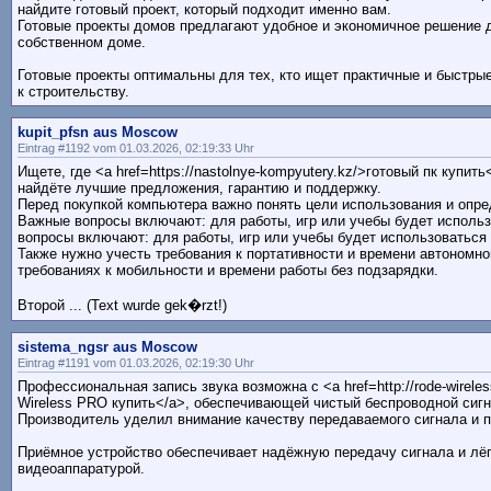
найдите готовый проект, который подходит именно вам.
Готовые проекты домов предлагают удобное и экономичное решение д
собственном доме.
Готовые проекты оптимальны для тех, кто ищет практичные и быстры
к строительству.
kupit_pfsn aus Moscow
Eintrag #1192 vom 01.03.2026, 02:19:33 Uhr
Ищете, где <a href=https://nastolnye-kompyutery.kz/>готовый пк купи
найдёте лучшие предложения, гарантию и поддержку.
Перед покупкой компьютера важно понять цели использования и опр
Важные вопросы включают: для работы, игр или учебы будет исполь
вопросы включают: для работы, игр или учебы будет использоваться 
Также нужно учесть требования к портативности и времени автономно
требованиях к мобильности и времени работы без подзарядки.
Второй ... (Text wurde gek�rzt!)
sistema_ngsr aus Moscow
Eintrag #1191 vom 01.03.2026, 02:19:30 Uhr
Профессиональная запись звука возможна с <a href=http://rode-wirele
Wireless PRO купить</a>, обеспечивающей чистый беспроводной сигна
Производитель уделил внимание качеству передаваемого сигнала и п
Приёмное устройство обеспечивает надёжную передачу сигнала и лё
видеоаппаратурой.