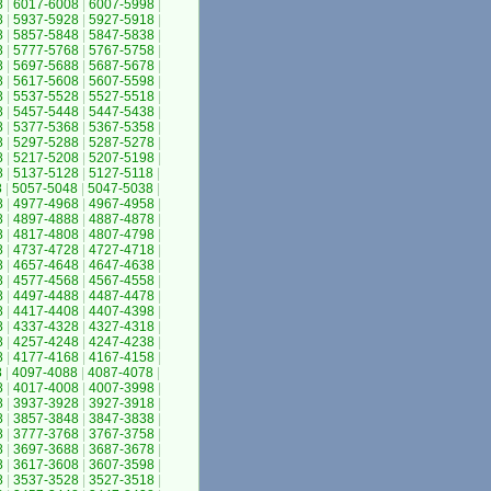
8
|
6017-6008
|
6007-5998
|
8
|
5937-5928
|
5927-5918
|
8
|
5857-5848
|
5847-5838
|
8
|
5777-5768
|
5767-5758
|
8
|
5697-5688
|
5687-5678
|
8
|
5617-5608
|
5607-5598
|
8
|
5537-5528
|
5527-5518
|
8
|
5457-5448
|
5447-5438
|
8
|
5377-5368
|
5367-5358
|
8
|
5297-5288
|
5287-5278
|
8
|
5217-5208
|
5207-5198
|
8
|
5137-5128
|
5127-5118
|
8
|
5057-5048
|
5047-5038
|
8
|
4977-4968
|
4967-4958
|
8
|
4897-4888
|
4887-4878
|
8
|
4817-4808
|
4807-4798
|
8
|
4737-4728
|
4727-4718
|
8
|
4657-4648
|
4647-4638
|
8
|
4577-4568
|
4567-4558
|
8
|
4497-4488
|
4487-4478
|
8
|
4417-4408
|
4407-4398
|
8
|
4337-4328
|
4327-4318
|
8
|
4257-4248
|
4247-4238
|
8
|
4177-4168
|
4167-4158
|
8
|
4097-4088
|
4087-4078
|
8
|
4017-4008
|
4007-3998
|
8
|
3937-3928
|
3927-3918
|
8
|
3857-3848
|
3847-3838
|
8
|
3777-3768
|
3767-3758
|
8
|
3697-3688
|
3687-3678
|
8
|
3617-3608
|
3607-3598
|
8
|
3537-3528
|
3527-3518
|