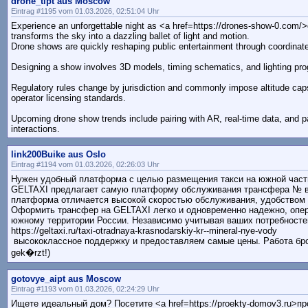
drone_tipt aus Moscow
Eintrag #1195 vom 01.03.2026, 02:51:04 Uhr
Experience an unforgettable night as <a href=https://drones-show-0.com/>
transforms the sky into a dazzling ballet of light and motion.
Drone shows are quickly reshaping public entertainment through coordinate
Designing a show involves 3D models, timing schematics, and lighting pr
Regulatory rules change by jurisdiction and commonly impose altitude caps
operator licensing standards.
Upcoming drone show trends include pairing with AR, real-time data, and p
interactions.
link200Buike aus Oslo
Eintrag #1194 vom 01.03.2026, 02:26:03 Uhr
Нужен удобный платформа с целью размещения такси на южной част
GELTAXI предлагает самую платформу обслуживания трансфера № в
платформа отличается высокой скоростью обслуживания, удобством 
Оформить трансфер на GELTAXI легко и одновременно надежно, опер
южному территории России. Независимо учитывая ваших потребносте
https://geltaxi.ru/taxi-otradnaya-krasnodarskiy-kr--mineral-nye-vody
высококлассное поддержку и предоставляем самые цены. Работа брон
gek�rzt!)
gotovye_aipt aus Moscow
Eintrag #1193 vom 01.03.2026, 02:24:29 Uhr
Ищете идеальный дом? Посетите <a href=https://proekty-domov3.ru>пр