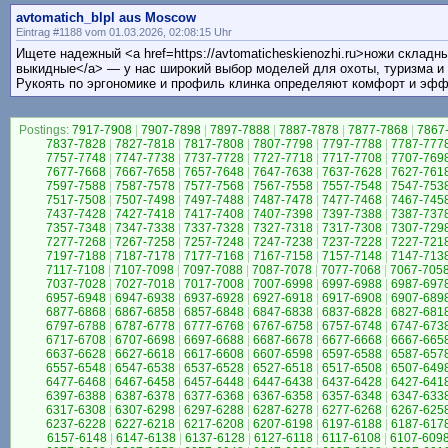
avtomatich_blpl aus Moscow
Eintrag #1188 vom 01.03.2026, 02:08:15 Uhr
Ищете надежный <a href=https://avtomaticheskienozhi.ru>ножи складн
выкидные</a> — у нас широкий выбор моделей для охоты, туризма и
Рукоять по эргономике и профиль клинка определяют комфорт и эфф
Postings:
7917-7908
|
7907-7898
|
7897-7888
|
7887-7878
|
7877-7868
|
7867
7837-7828
|
7827-7818
|
7817-7808
|
7807-7798
|
7797-7788
|
7787-777
7757-7748
|
7747-7738
|
7737-7728
|
7727-7718
|
7717-7708
|
7707-769
7677-7668
|
7667-7658
|
7657-7648
|
7647-7638
|
7637-7628
|
7627-761
7597-7588
|
7587-7578
|
7577-7568
|
7567-7558
|
7557-7548
|
7547-753
7517-7508
|
7507-7498
|
7497-7488
|
7487-7478
|
7477-7468
|
7467-745
7437-7428
|
7427-7418
|
7417-7408
|
7407-7398
|
7397-7388
|
7387-737
7357-7348
|
7347-7338
|
7337-7328
|
7327-7318
|
7317-7308
|
7307-729
7277-7268
|
7267-7258
|
7257-7248
|
7247-7238
|
7237-7228
|
7227-721
7197-7188
|
7187-7178
|
7177-7168
|
7167-7158
|
7157-7148
|
7147-713
7117-7108
|
7107-7098
|
7097-7088
|
7087-7078
|
7077-7068
|
7067-705
7037-7028
|
7027-7018
|
7017-7008
|
7007-6998
|
6997-6988
|
6987-697
6957-6948
|
6947-6938
|
6937-6928
|
6927-6918
|
6917-6908
|
6907-689
6877-6868
|
6867-6858
|
6857-6848
|
6847-6838
|
6837-6828
|
6827-681
6797-6788
|
6787-6778
|
6777-6768
|
6767-6758
|
6757-6748
|
6747-673
6717-6708
|
6707-6698
|
6697-6688
|
6687-6678
|
6677-6668
|
6667-665
6637-6628
|
6627-6618
|
6617-6608
|
6607-6598
|
6597-6588
|
6587-657
6557-6548
|
6547-6538
|
6537-6528
|
6527-6518
|
6517-6508
|
6507-649
6477-6468
|
6467-6458
|
6457-6448
|
6447-6438
|
6437-6428
|
6427-641
6397-6388
|
6387-6378
|
6377-6368
|
6367-6358
|
6357-6348
|
6347-633
6317-6308
|
6307-6298
|
6297-6288
|
6287-6278
|
6277-6268
|
6267-625
6237-6228
|
6227-6218
|
6217-6208
|
6207-6198
|
6197-6188
|
6187-617
6157-6148
|
6147-6138
|
6137-6128
|
6127-6118
|
6117-6108
|
6107-609