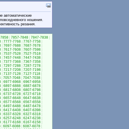
ые автоматические
 повседневного ношения.
ективность резания.
-7858
|
7857-7848
|
7847-7838
|
8
|
7777-7768
|
7767-7758
|
8
|
7697-7688
|
7687-7678
|
8
|
7617-7608
|
7607-7598
|
8
|
7537-7528
|
7527-7518
|
8
|
7457-7448
|
7447-7438
|
8
|
7377-7368
|
7367-7358
|
8
|
7297-7288
|
7287-7278
|
8
|
7217-7208
|
7207-7198
|
8
|
7137-7128
|
7127-7118
|
8
|
7057-7048
|
7047-7038
|
8
|
6977-6968
|
6967-6958
|
8
|
6897-6888
|
6887-6878
|
8
|
6817-6808
|
6807-6798
|
8
|
6737-6728
|
6727-6718
|
8
|
6657-6648
|
6647-6638
|
8
|
6577-6568
|
6567-6558
|
8
|
6497-6488
|
6487-6478
|
8
|
6417-6408
|
6407-6398
|
8
|
6337-6328
|
6327-6318
|
8
|
6257-6248
|
6247-6238
|
8
|
6177-6168
|
6167-6158
|
8
|
6097-6088
|
6087-6078
|