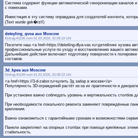
Система содержит функции автоматической синхронизации каналов и 
с помехами.
Инвестиция в эту систему оправдана для создателей контента, которы
(Text wurde gek�rzt!)
deteyling_qvoa aus Moscow
Eintrag #1190 vom 01.03.2026, 02:09:10 Uhr
Посетите наш <a href=https://deteiling-dlya-vas.ru>детейлинг кузова 
профессиональные услуги по уходу и восстановлению вашего автомо
Дальнейшие действия включают подготовку поверхности к полировке
составов.
3d_kpea aus Moscow
Eintrag #1189 vom 01.03.2026, 02:08:22 Uhr
<a href=https://3-d-zabor.ru>купить 3д забор в москве</a>
Популярность 3D-ограждений растёт из-за их практичности и декорати
При установке важно соблюдать уровень и вертикальность столбов дл
При необходимости локального ремонта заменяют повреждённые пан
крепления.
Важно ознакомиться с гарантийными сроками и возможностями серви
Панели закрепляют на опорных столбах при помощи крепёжных элем
стабильность.