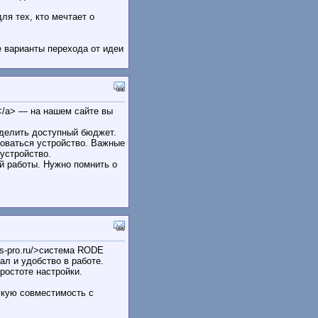
ля тех, кто мечтает о
е варианты перехода от идеи
ть</a> — на нашем сайте вы
еделить доступный бюджет.
зоваться устройство. Важные
устройство.
й работы. Нужно помнить о
ss-pro.ru/>система RODE
л и удобство в работе.
ростоте настройки.
гкую совместимость с