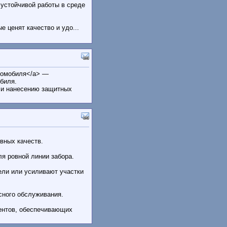
устойчивой работы в среде
е ценят качество и удо...
автомобиля</a> —
биля.
 и нанесению защитных
вных качеств.
я ровной линии забора.
ели или усиливают участки
сного обслуживания.
ентов, обеспечивающих