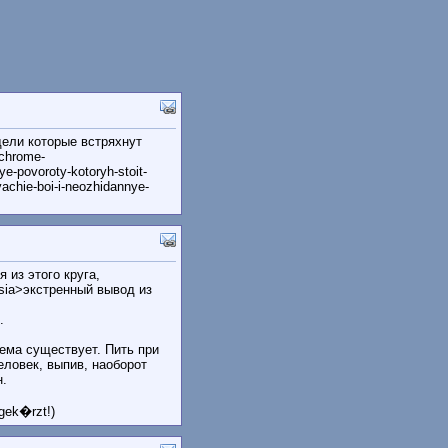
дели которые встряхнут
/chrome-
e-povoroty-kotoryh-stoit-
achie-boi-i-neozhidannye-
 из этого круга,
asia>экстренный вывод из
й.
лема существует. Пить при
еловек, выпив, наоборот
ен.
gek�rzt!)