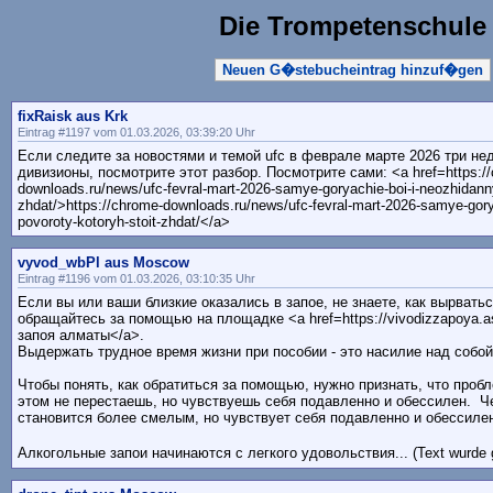
Die Trompetenschule
Neuen G�stebucheintrag hinzuf�gen
fixRaisk aus Krk
Eintrag #1197 vom 01.03.2026, 03:39:20 Uhr
Если следите за новостями и темой ufc в феврале марте 2026 три не
дивизионы, посмотрите этот разбор. Посмотрите сами: <a href=https:/
downloads.ru/news/ufc-fevral-mart-2026-samye-goryachie-boi-i-neozhidanny
zhdat/>https://chrome-downloads.ru/news/ufc-fevral-mart-2026-samye-gory
povoroty-kotoryh-stoit-zhdat/</a>
vyvod_wbPl aus Moscow
Eintrag #1196 vom 01.03.2026, 03:10:35 Uhr
Если вы или ваши близкие оказались в запое, не знаете, как вырваться
обращайтесь за помощью на площадке <a href=https://vivodizzapoya.
запоя алматы</a>.
Выдержать трудное время жизни при пособии - это насилие над собо
Чтобы понять, как обратиться за помощью, нужно признать, что проб
этом не перестаешь, но чувствуешь себя подавленно и обессилен. Ч
становится более смелым, но чувствует себя подавленно и обессил
Алкогольные запои начинаются с легкого удовольствия... (Text wurde 