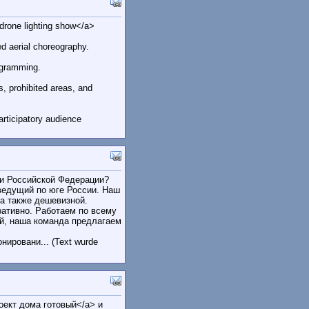
drone lighting show</a>
d aerial choreography.
ogramming.
, prohibited areas, and
articipatory audience
и Российской Федерации?
едущий по юге России. Наш
а также дешевизной.
ативно. Работаем по всему
й, наша команда предлагаем
ировани... (Text wurde
оект дома готовый</a> и